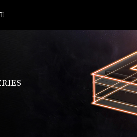
们
ERIES